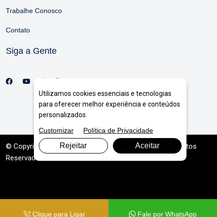
Trabalhe Conosco
Contato
Siga a Gente
Utilizamos cookies essenciais e tecnologias
para oferecer melhor experiência e conteúdos
personalizados.
Customizar
Política de Privacidade
Rejeitar
Aceitar
© Copyright 2026. DIVIA
Marketing Digital
. Todos os Direitos
Reservados
Clique para Ligar
Fale por WhatsApp