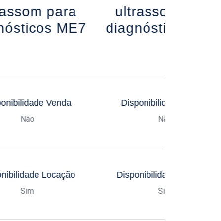
rassom para
ultrassom para
nósticos ME7
diagnósticos MX
onibilidade Venda
Disponibilidade Venda
Não
Não
nibilidade Locação
Disponibilidade Locação
Sim
Sim