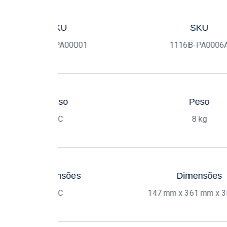
SKU
SKU
2159B-PA00001
1116B-PA0006
Peso
Peso
NC
8 kg
Dimensões
Dimensões
NC
147 mm x 361 mm x 