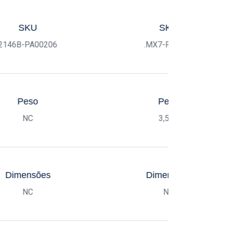
SKU
SKU
2146B-PA00206
.MX7-PA0003
Peso
Peso
NC
3,5Kg
Dimensões
Dimensões
NC
NC