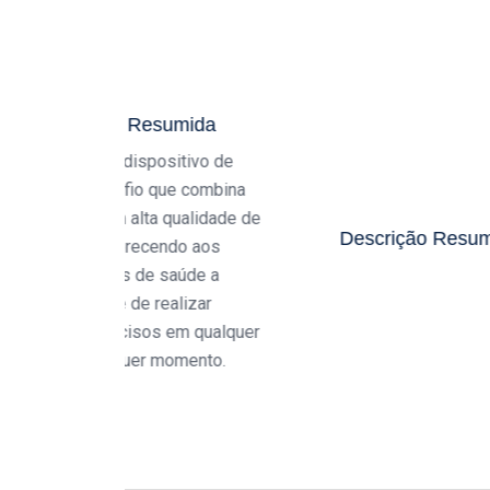
Descrição Resumida
O TE Air é um dispositivo de
ultrassom sem fio que combina
ortabilidade com alta qualidade de
Descrição Resu
imagem, oferecendo aos
profissionais de saúde a
capacidade de realizar
iagnósticos precisos em qualquer
lugar, a qualquer momento.