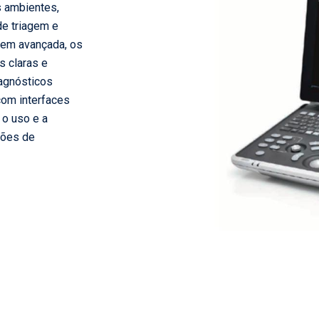
s ambientes,
de triagem e
gem avançada, os
s claras e
iagnósticos
com interfaces
m o uso e a
ções de