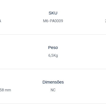
SKU
A
M6-PA0009
Peso
6,5Kg
Dimensões
358 mm
NC