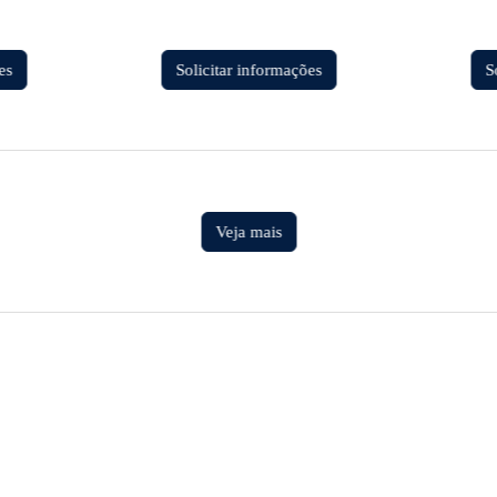
es
Solicitar informações
S
Veja mais