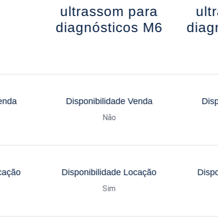
ultrassom para
ult
diagnósticos M6
diag
Venda
Disponibilidade Venda
Disp
Não
ocação
Disponibilidade Locação
Dispo
Sim