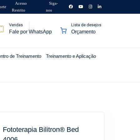
Acesso
Siga-
orte
Restrito
nos
Vendas
Lista de desejos
Fale por WhatsApp
Orçamento
ntro de Treinamento
Treinamento e Aplicação
Fototerapia Bilitron® Bed
4006