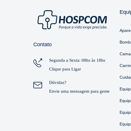
Equi
Apare
Bomba
Contato
Camas
Segunda a Sexta: 08hs às 18hs
Carri
Clique para Ligar
Cuida
Dúvidas?
Equip
Envie uma mensagem para gente
Equip
Equip
Equip