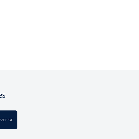
es
ever-se