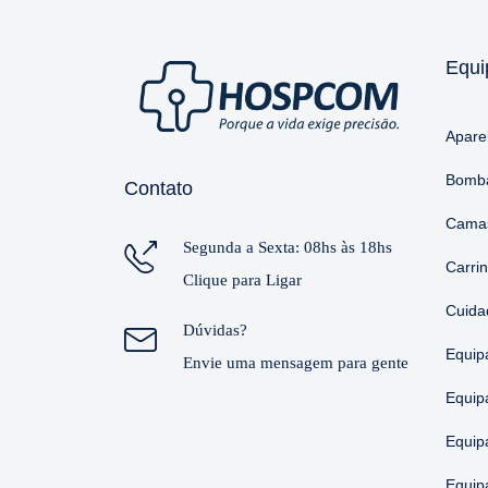
Equi
Apare
Bomba
Contato
Camas
Segunda a Sexta: 08hs às 18hs
Carri
Clique para Ligar
Cuida
Dúvidas?
Equip
Envie uma mensagem para gente
Equip
Equip
Equip