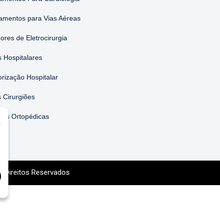
amentos para Vias Aéreas
ores de Eletrocirurgia
 Hospitalares
orização Hospitalar
 Cirurgiões
ões Ortopédicas
r
s Direitos Reservados