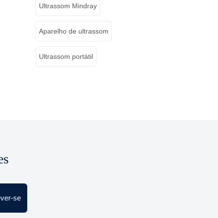
Ultrassom Mindray
Aparelho de ultrassom
Ultrassom portátil
es
ever-se