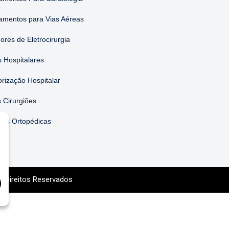
amentos para Vias Aéreas
ores de Eletrocirurgia
 Hospitalares
orização Hospitalar
 Cirurgiões
ões Ortopédicas
r
s Direitos Reservados