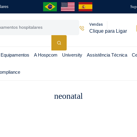
lares
Sup
Vendas
Clique para Ligar
 Equipamentos
A Hospcom
University
Assistência Técnica
Ce
ompliance
neonatal