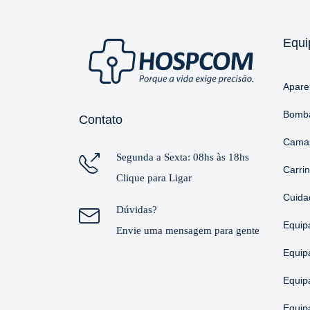
Equi
Apare
Bomba
Contato
Camas
Segunda a Sexta: 08hs às 18hs
Carri
Clique para Ligar
Cuida
Dúvidas?
Equip
Envie uma mensagem para gente
Equip
Equip
Equip