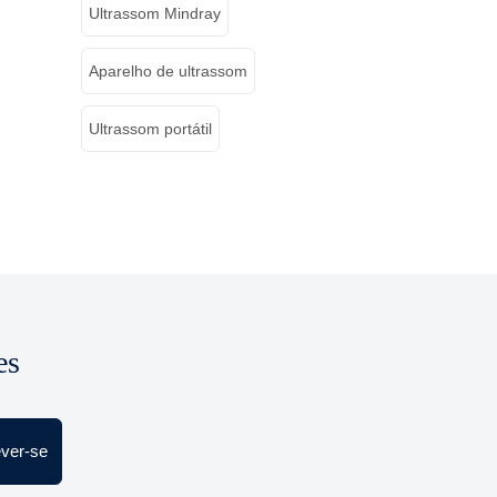
Ultrassom Mindray
Aparelho de ultrassom
Ultrassom portátil
es
ever-se