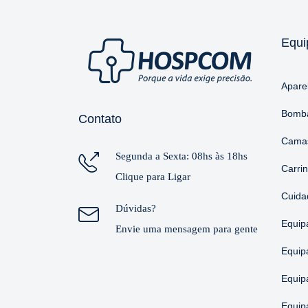
Equi
Apare
Bomba
Contato
Camas
Segunda a Sexta: 08hs às 18hs
Carri
Clique para Ligar
Cuida
Dúvidas?
Equip
Envie uma mensagem para gente
Equip
Equip
Equip