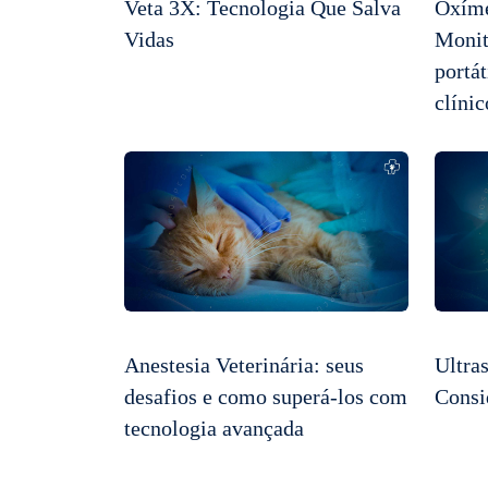
Veta 3X: Tecnologia Que Salva
Oxíme
Vidas
Monit
portá
clínic
Anestesia Veterinária: seus
Ultra
desafios e como superá-los com
Consi
tecnologia avançada