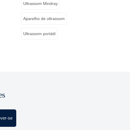
Ultrassom Mindray
Aparelho de ultrassom
Ultrassom portátil
es
ever-se