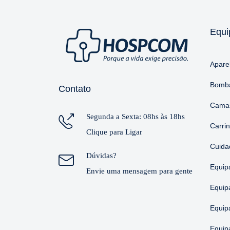
Equi
Apare
Bomba
Contato
Camas
Segunda a Sexta: 08hs às 18hs
Carri
Clique para Ligar
Cuida
Dúvidas?
Equip
Envie uma mensagem para gente
Equip
Equip
Equip