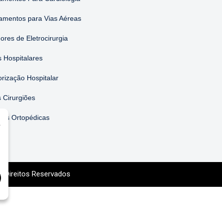
amentos para Vias Aéreas
ores de Eletrocirurgia
 Hospitalares
orização Hospitalar
 Cirurgiões
ões Ortopédicas
r
s Direitos Reservados