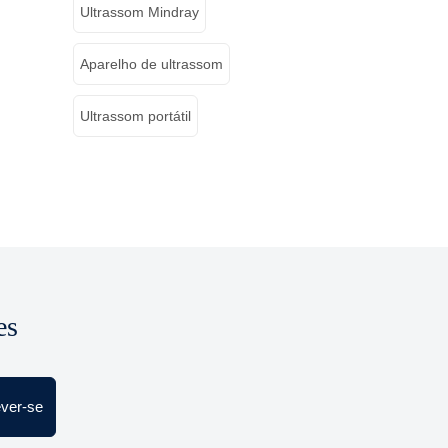
Ultrassom Mindray
Aparelho de ultrassom
Ultrassom portátil
es
ever-se