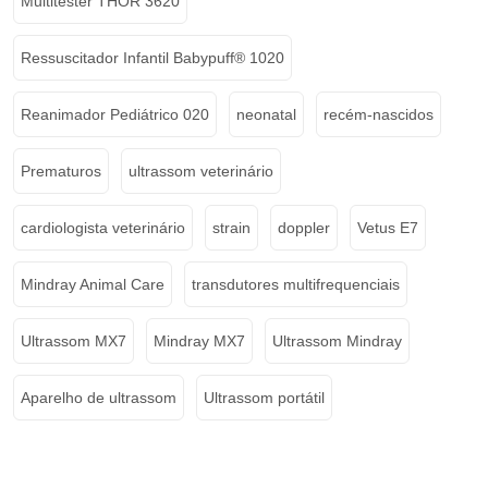
Multitester THOR 3620
Ressuscitador Infantil Babypuff® 1020
Reanimador Pediátrico 020
neonatal
recém-nascidos
Prematuros
ultrassom veterinário
cardiologista veterinário
strain
doppler
Vetus E7
Mindray Animal Care
transdutores multifrequenciais
Ultrassom MX7
Mindray MX7
Ultrassom Mindray
Aparelho de ultrassom
Ultrassom portátil