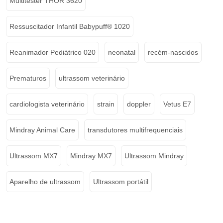
Multitester THOR 3620
Ressuscitador Infantil Babypuff® 1020
Reanimador Pediátrico 020
neonatal
recém-nascidos
Prematuros
ultrassom veterinário
cardiologista veterinário
strain
doppler
Vetus E7
Mindray Animal Care
transdutores multifrequenciais
Ultrassom MX7
Mindray MX7
Ultrassom Mindray
Aparelho de ultrassom
Ultrassom portátil