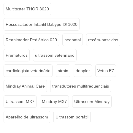
Multitester THOR 3620
Ressuscitador Infantil Babypuff® 1020
Reanimador Pediátrico 020
neonatal
recém-nascidos
Prematuros
ultrassom veterinário
cardiologista veterinário
strain
doppler
Vetus E7
Mindray Animal Care
transdutores multifrequenciais
Ultrassom MX7
Mindray MX7
Ultrassom Mindray
Aparelho de ultrassom
Ultrassom portátil