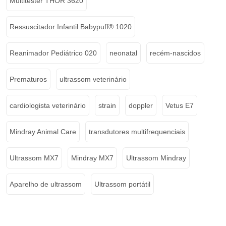
Multitester THOR 3620
Ressuscitador Infantil Babypuff® 1020
Reanimador Pediátrico 020
neonatal
recém-nascidos
Prematuros
ultrassom veterinário
cardiologista veterinário
strain
doppler
Vetus E7
Mindray Animal Care
transdutores multifrequenciais
Ultrassom MX7
Mindray MX7
Ultrassom Mindray
Aparelho de ultrassom
Ultrassom portátil