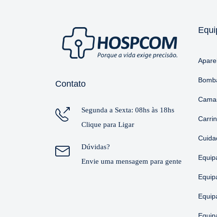
Equi
Apare
Bomba
Contato
Camas
Segunda a Sexta: 08hs às 18hs
Carri
Clique para Ligar
Cuida
Dúvidas?
Equip
Envie uma mensagem para gente
Equip
Equip
Equip