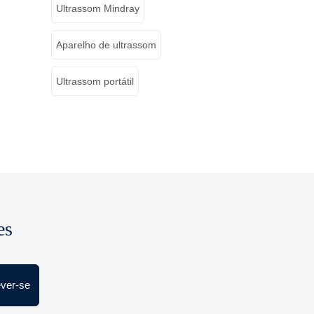
Ultrassom Mindray
Aparelho de ultrassom
Ultrassom portátil
es
ever-se