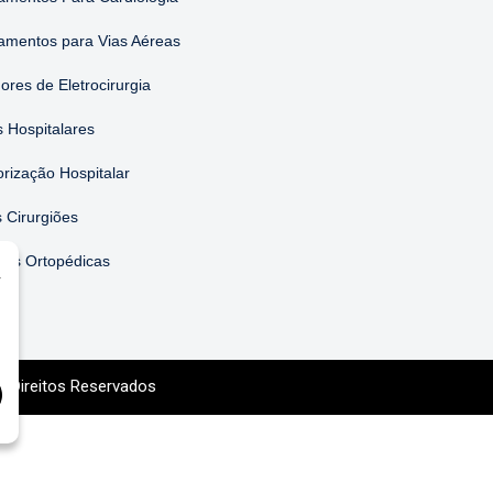
amentos para Vias Aéreas
ores de Eletrocirurgia
 Hospitalares
orização Hospitalar
 Cirurgiões
ões Ortopédicas
r
s Direitos Reservados