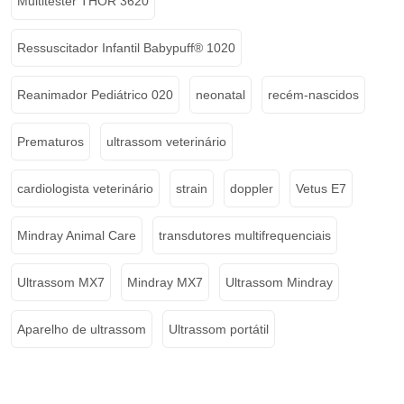
Multitester THOR 3620
Ressuscitador Infantil Babypuff® 1020
Reanimador Pediátrico 020
neonatal
recém-nascidos
Prematuros
ultrassom veterinário
cardiologista veterinário
strain
doppler
Vetus E7
Mindray Animal Care
transdutores multifrequenciais
Ultrassom MX7
Mindray MX7
Ultrassom Mindray
Aparelho de ultrassom
Ultrassom portátil