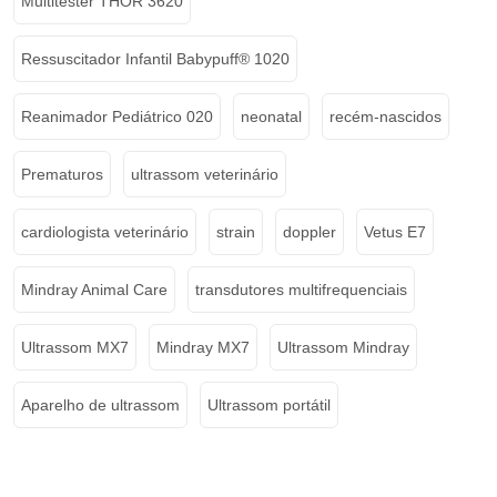
Multitester THOR 3620
Ressuscitador Infantil Babypuff® 1020
Reanimador Pediátrico 020
neonatal
recém-nascidos
Prematuros
ultrassom veterinário
cardiologista veterinário
strain
doppler
Vetus E7
Mindray Animal Care
transdutores multifrequenciais
Ultrassom MX7
Mindray MX7
Ultrassom Mindray
Aparelho de ultrassom
Ultrassom portátil