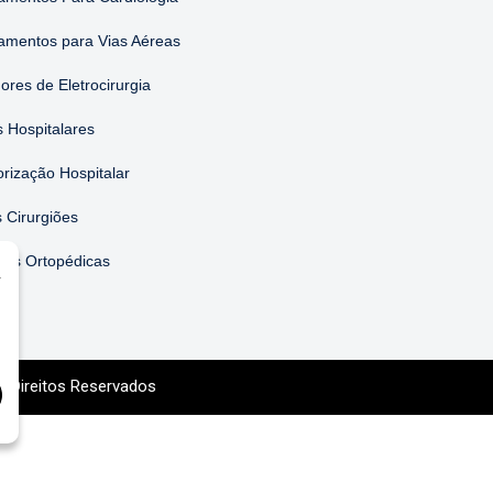
amentos para Vias Aéreas
ores de Eletrocirurgia
 Hospitalares
orização Hospitalar
 Cirurgiões
ões Ortopédicas
r
s Direitos Reservados