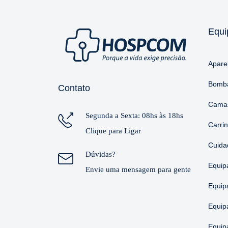
Equi
Apare
Bomba
Contato
Camas
Segunda a Sexta: 08hs às 18hs
Carri
Clique para Ligar
Cuida
Dúvidas?
Equip
Envie uma mensagem para gente
Equip
Equip
Equip