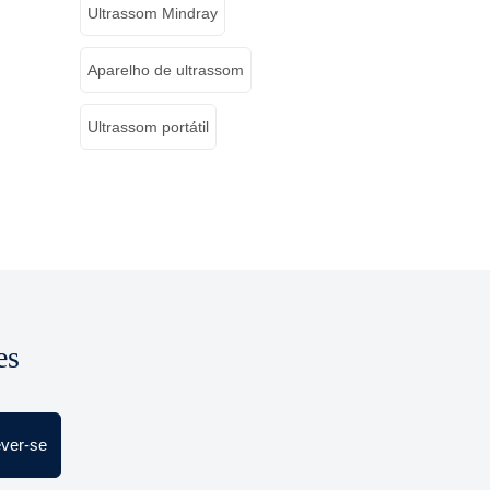
Ultrassom Mindray
Aparelho de ultrassom
Ultrassom portátil
es
ever-se