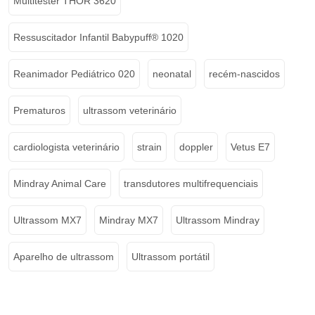
Multitester THOR 3620
Ressuscitador Infantil Babypuff® 1020
Reanimador Pediátrico 020
neonatal
recém-nascidos
Prematuros
ultrassom veterinário
cardiologista veterinário
strain
doppler
Vetus E7
Mindray Animal Care
transdutores multifrequenciais
Ultrassom MX7
Mindray MX7
Ultrassom Mindray
Aparelho de ultrassom
Ultrassom portátil