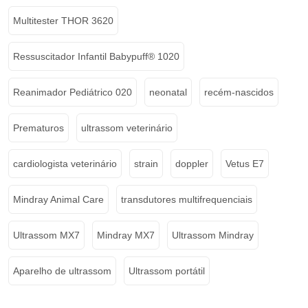
Multitester THOR 3620
Ressuscitador Infantil Babypuff® 1020
Reanimador Pediátrico 020
neonatal
recém-nascidos
Prematuros
ultrassom veterinário
cardiologista veterinário
strain
doppler
Vetus E7
Mindray Animal Care
transdutores multifrequenciais
Ultrassom MX7
Mindray MX7
Ultrassom Mindray
Aparelho de ultrassom
Ultrassom portátil