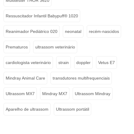
Multitester THOR 3620
Ressuscitador Infantil Babypuff® 1020
Reanimador Pediátrico 020
neonatal
recém-nascidos
Prematuros
ultrassom veterinário
cardiologista veterinário
strain
doppler
Vetus E7
Mindray Animal Care
transdutores multifrequenciais
Ultrassom MX7
Mindray MX7
Ultrassom Mindray
Aparelho de ultrassom
Ultrassom portátil