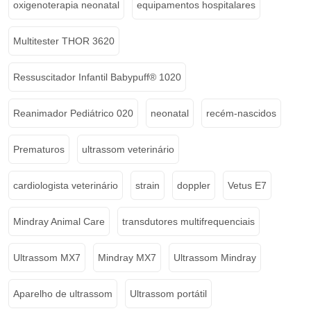
oxigenoterapia neonatal
equipamentos hospitalares
Multitester THOR 3620
Ressuscitador Infantil Babypuff® 1020
Reanimador Pediátrico 020
neonatal
recém-nascidos
Prematuros
ultrassom veterinário
cardiologista veterinário
strain
doppler
Vetus E7
Mindray Animal Care
transdutores multifrequenciais
Ultrassom MX7
Mindray MX7
Ultrassom Mindray
Aparelho de ultrassom
Ultrassom portátil