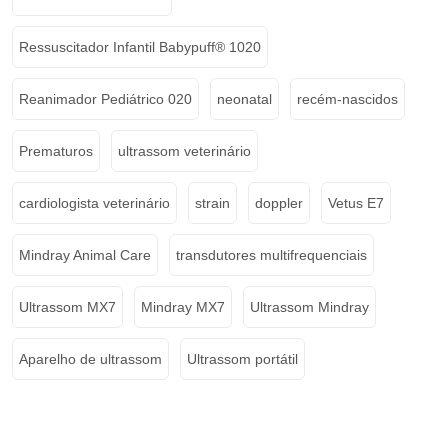
Ressuscitador Infantil Babypuff® 1020
Reanimador Pediátrico 020
neonatal
recém-nascidos
Prematuros
ultrassom veterinário
cardiologista veterinário
strain
doppler
Vetus E7
Mindray Animal Care
transdutores multifrequenciais
Ultrassom MX7
Mindray MX7
Ultrassom Mindray
Aparelho de ultrassom
Ultrassom portátil