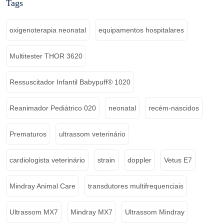
Tags
oxigenoterapia neonatal
equipamentos hospitalares
Multitester THOR 3620
Ressuscitador Infantil Babypuff® 1020
Reanimador Pediátrico 020
neonatal
recém-nascidos
Prematuros
ultrassom veterinário
cardiologista veterinário
strain
doppler
Vetus E7
Mindray Animal Care
transdutores multifrequenciais
Ultrassom MX7
Mindray MX7
Ultrassom Mindray