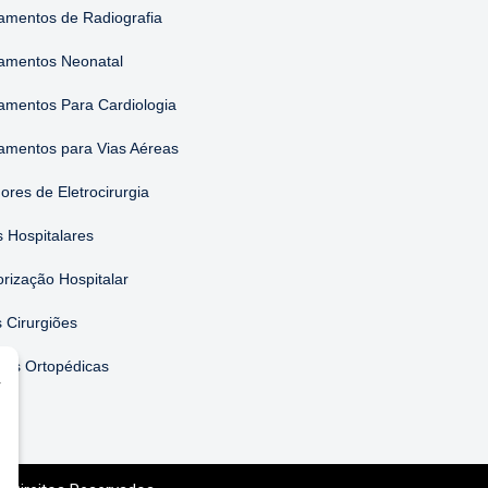
amentos de Radiografia
amentos Neonatal
amentos Para Cardiologia
amentos para Vias Aéreas
ores de Eletrocirurgia
 Hospitalares
orização Hospitalar
 Cirurgiões
ões Ortopédicas
r