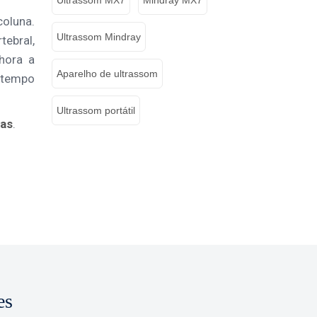
coluna.
Ultrassom Mindray
tebral,
hora a
Aparelho de ultrassom
 tempo
Ultrassom portátil
tas
.
es