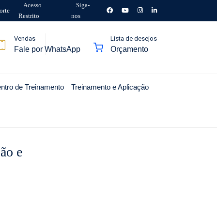
Acesso
Siga-
orte
Restrito
nos
Vendas
Lista de desejos
Fale por WhatsApp
Orçamento
ntro de Treinamento
Treinamento e Aplicação
são e