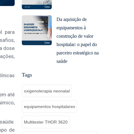
Da aquisição de
equipamentos à
l para
construção de valor
safios,
hospitalar: o papel do
ta dose
parceiro estratégico na
tações,
saúde
Tags
línicas
oxigenoterapia neonatal
 em até
ímico,
equipamentos hospitalares
 saúde.
Multitester THOR 3620
mpo de