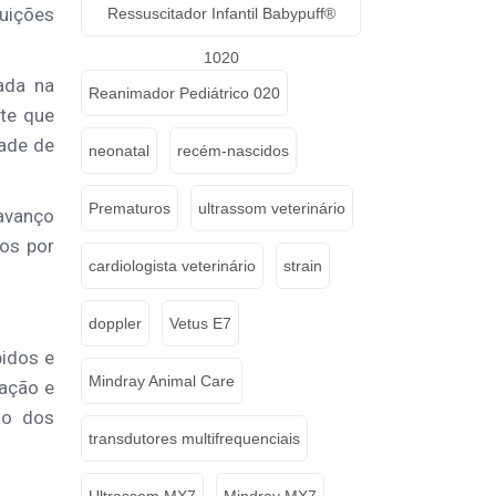
tuições
Ressuscitador Infantil Babypuff®
1020
ada na
Reanimador Pediátrico 020
ite que
dade de
neonatal
recém-nascidos
Prematuros
ultrassom veterinário
avanço
cos por
cardiologista veterinário
strain
doppler
Vetus E7
pidos e
Mindray Animal Care
ração e
ão dos
transdutores multifrequenciais
Ultrassom MX7
Mindray MX7