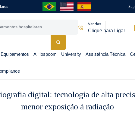
lares
Sup
Vendas
Clique para Ligar
 Equipamentos
A Hospcom
University
Assistência Técnica
Ce
ompliance
ografia digital: tecnologia de alta preci
menor exposição à radiação