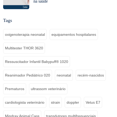
na saúde
Tags
oxigenoterapia neonatal
equipamentos hospitalares
Multitester THOR 3620
Ressuscitador Infantil Babypuff® 1020
Reanimador Pediátrico 020
neonatal
recém-nascidos
Prematuros
ultrassom veterinário
cardiologista veterinário
strain
doppler
Vetus E7
Mindray Animal Care
transdutores multifrequenciais