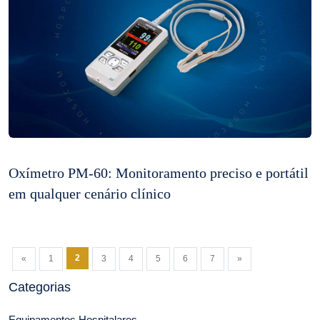
Oxímetro PM-60: Monitoramento preciso e portátil
em qualquer cenário clínico
2
«
1
3
4
5
6
7
»
Categorias
Equipamentos Hospitalares