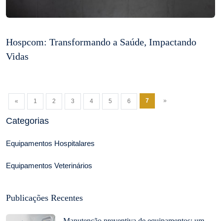
Hospcom: Transformando a Saúde, Impactando
Vidas
7
»
«
1
2
3
4
5
6
Categorias
Equipamentos Hospitalares
Equipamentos Veterinários
Publicações Recentes
Manutenção preventiva de equipamentos: um