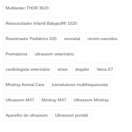
Multitester THOR 3620
Ressuscitador Infantil Babypuff® 1020
Reanimador Pediátrico 020
neonatal
recém-nascidos
Prematuros
ultrassom veterinário
cardiologista veterinário
strain
doppler
Vetus E7
Mindray Animal Care
transdutores multifrequenciais
Ultrassom MX7
Mindray MX7
Ultrassom Mindray
Aparelho de ultrassom
Ultrassom portátil